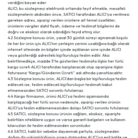
verdiğini beyan eder.
ALICI; bu sözleşmeyi elektronik ortamda teyit etmekle, mesafeli
sözleşmelerin akdinden önce, SATICI tarafından ALICI’ya verilmesi
gereken adres, siparişi verilen ürünlere ait temel özellikler,
ürünlerin vergiler dahil fiyatı, ödeme ve teslimat bilgilerini de
doğru ve eksiksiz olarak edindiğini teyid etmiş olur.
4.2 Sözleşme konusu ürün, yasal 30 günlük süreyi aşmamak koşulu
ile her bir ürün için ALICI’nın yerleşim yerinin uzaklığına bağlı olarak
internet sitesinde ön bilgiler içinde açıklanan süre içinde ALICI
veya gösterdiği adresteki kişi/kuruluşa teslim edilir. Aksi
belirtilmedikçe, madde 3’te gösterilen teslimata ilişkin her türlü
kargo ücreti ALICI tarafından karşılanacak olup siparişine ilişkin
faturasına “Kargo/Gönderim Ücreti” adı altında yansıtılacaktır.
4.3 Sözleşme konusu ürün, ALICI’dan başka bir kişi/kuruluşa teslim
edilecek ise, teslim edilecek kişi/kuruluşun teslimatı kabul
etmemesinden SATICI sorumlu tutulamaz.
4.4 Kargo firmasının, ürünü ALICI’ya teslimi aşamasında
karşılaşacağı her türlü sorun nedeniyle, siparişi verilen ürünün
ALICI’ya teslim edilememesinden dolayı SATICI sorumlu tutulamaz.
4.5 SATICI, sözleşme konusu ürünün sağlam, eksiksiz, siparişte
belirtilen niteliklere uygun ve varsa garanti belgeleri ve kullanım
kılavuzları ile teslim edilmesinden sorumludur.
4.6 SATICI, haklı bir sebebe dayanmak şartıyla, sözleşmeden
doğan ifa yükümlülüğünün süresi dolmadan ALICI’ya eşit kalite ve