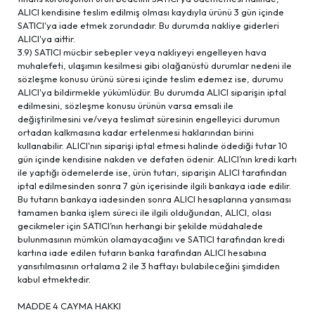
ALICI kendisine teslim edilmiş olması kaydıyla ürünü 3 gün içinde
SATICI'ya iade etmek zorundadır. Bu durumda nakliye giderleri
ALICI'ya aittir.
3.9) SATICI mücbir sebepler veya nakliyeyi engelleyen hava
muhalefeti, ulaşımın kesilmesi gibi olağanüstü durumlar nedeni ile
sözleşme konusu ürünü süresi içinde teslim edemez ise, durumu
ALICI'ya bildirmekle yükümlüdür. Bu durumda ALICI siparişin iptal
edilmesini, sözleşme konusu ürünün varsa emsali ile
değiştirilmesini ve/veya teslimat süresinin engelleyici durumun
ortadan kalkmasına kadar ertelenmesi haklarından birini
kullanabilir. ALICI'nın siparişi iptal etmesi halinde ödediği tutar 10
gün içinde kendisine nakden ve defaten ödenir. ALICI’nın kredi kartı
ile yaptığı ödemelerde ise, ürün tutarı, siparişin ALICI tarafından
iptal edilmesinden sonra 7 gün içerisinde ilgili bankaya iade edilir.
Bu tutarın bankaya iadesinden sonra ALICI hesaplarına yansıması
tamamen banka işlem süreci ile ilgili olduğundan, ALICI, olası
gecikmeler için SATICI’nın herhangi bir şekilde müdahalede
bulunmasının mümkün olamayacağını ve SATICI tarafından kredi
kartına iade edilen tutarın banka tarafından ALICI hesabına
yansıtılmasının ortalama 2 ile 3 haftayı bulabileceğini şimdiden
kabul etmektedir.
MADDE 4 CAYMA HAKKI