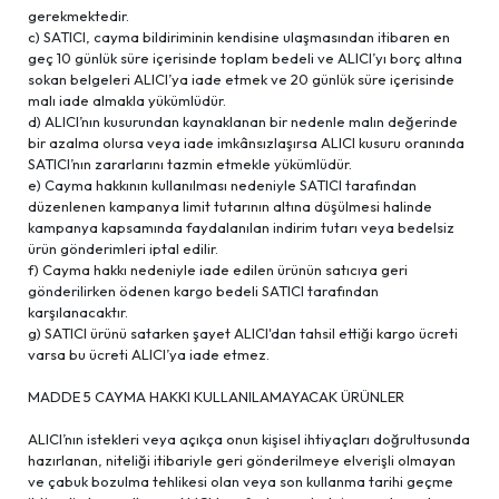
gerekmektedir.
c) SATICI, cayma bildiriminin kendisine ulaşmasından itibaren en
geç 10 günlük süre içerisinde toplam bedeli ve ALICI’yı borç altına
sokan belgeleri ALICI’ya iade etmek ve 20 günlük süre içerisinde
malı iade almakla yükümlüdür.
d) ALICI’nın kusurundan kaynaklanan bir nedenle malın değerinde
bir azalma olursa veya iade imkânsızlaşırsa ALICI kusuru oranında
SATICI’nın zararlarını tazmin etmekle yükümlüdür.
e) Cayma hakkının kullanılması nedeniyle SATICI tarafından
düzenlenen kampanya limit tutarının altına düşülmesi halinde
kampanya kapsamında faydalanılan indirim tutarı veya bedelsiz
ürün gönderimleri iptal edilir.
f) Cayma hakkı nedeniyle iade edilen ürünün satıcıya geri
gönderilirken ödenen kargo bedeli SATICI tarafından
karşılanacaktır.
g) SATICI ürünü satarken şayet ALICI'dan tahsil ettiği kargo ücreti
varsa bu ücreti ALICI’ya iade etmez.
MADDE 5 CAYMA HAKKI KULLANILAMAYACAK ÜRÜNLER
ALICI’nın istekleri veya açıkça onun kişisel ihtiyaçları doğrultusunda
hazırlanan, niteliği itibariyle geri gönderilmeye elverişli olmayan
ve çabuk bozulma tehlikesi olan veya son kullanma tarihi geçme