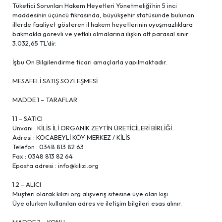
Tüketici Sorunları Hakem Heyetleri Yönetmeliği’nin 5 inci
maddesinin üçüncü fıkrasında, büyükşehir statüsünde bulunan
illerde faaliyet gösteren il hakem heyetlerinin uyuşmazlıklara
bakmakla görevli ve yetkili olmalarına ilişkin alt parasal sınır
3.032,65 TL’dir.
İşbu Ön Bilgilendirme ticari amaçlarla yapılmaktadır.
MESAFELİ SATIŞ SÖZLEŞMESİ
MADDE 1 – TARAFLAR
1.1 – SATICI
Ünvanı : KİLİS İLİ ORGANİK ZEYTİN ÜRETİCİLERİ BİRLİĞİ
Adresi : KOCABEYLİ KÖY MERKEZ / KİLİS
Telefon : 0348 813 82 63
Fax : 0348 813 82 64
Eposta adresi :
info@kilizi.org
1.2 – ALICI
Müşteri olarak kilizi.org alışveriş sitesine üye olan kişi.
Üye olurken kullanılan adres ve iletişim bilgileri esas alınır.