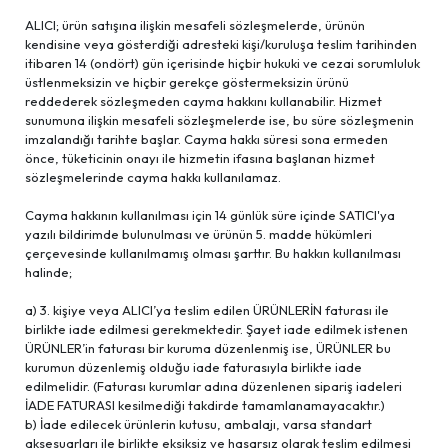
ALICI; ürün satışına ilişkin mesafeli sözleşmelerde, ürünün
kendisine veya gösterdiği adresteki kişi/kuruluşa teslim tarihinden
itibaren 14 (ondört) gün içerisinde hiçbir hukuki ve cezai sorumluluk
üstlenmeksizin ve hiçbir gerekçe göstermeksizin ürünü
reddederek sözleşmeden cayma hakkını kullanabilir. Hizmet
sunumuna ilişkin mesafeli sözleşmelerde ise, bu süre sözleşmenin
imzalandığı tarihte başlar. Cayma hakkı süresi sona ermeden
önce, tüketicinin onayı ile hizmetin ifasına başlanan hizmet
sözleşmelerinde cayma hakkı kullanılamaz.
Cayma hakkının kullanılması için 14 günlük süre içinde SATICI'ya
yazılı bildirimde bulunulması ve ürünün 5. madde hükümleri
çerçevesinde kullanılmamış olması şarttır. Bu hakkın kullanılması
halinde;
a) 3. kişiye veya ALICI’ya teslim edilen ÜRÜNLERİN faturası ile
birlikte iade edilmesi gerekmektedir. Şayet iade edilmek istenen
ÜRÜNLER’in faturası bir kuruma düzenlenmiş ise, ÜRÜNLER bu
kurumun düzenlemiş olduğu iade faturasıyla birlikte iade
edilmelidir. (Faturası kurumlar adına düzenlenen sipariş iadeleri
İADE FATURASI kesilmediği takdirde tamamlanamayacaktır.)
b) İade edilecek ürünlerin kutusu, ambalajı, varsa standart
aksesuarları ile birlikte eksiksiz ve hasarsız olarak teslim edilmesi