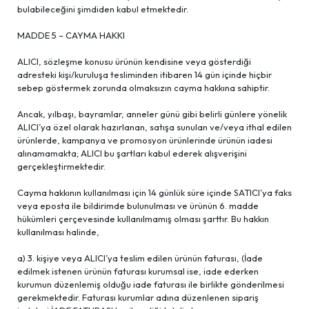
bulabileceğini şimdiden kabul etmektedir.
MADDE 5 – CAYMA HAKKI
ALICI, sözleşme konusu ürünün kendisine veya gösterdiği
adresteki kişi/kuruluşa tesliminden itibaren 14 gün içinde hiçbir
sebep göstermek zorunda olmaksızın cayma hakkına sahiptir.
Ancak, yılbaşı, bayramlar, anneler günü gibi belirli günlere yönelik
ALICI’ya özel olarak hazırlanan, satışa sunulan ve/veya ithal edilen
ürünlerde, kampanya ve promosyon ürünlerinde ürünün iadesi
alınamamakta; ALICI bu şartları kabul ederek alışverişini
gerçekleştirmektedir.
Cayma hakkının kullanılması için 14 günlük süre içinde SATICI’ya faks
veya eposta ile bildirimde bulunulması ve ürünün 6. madde
hükümleri çerçevesinde kullanılmamış olması şarttır. Bu hakkın
kullanılması halinde,
a) 3. kişiye veya ALICI’ya teslim edilen ürünün faturası, (İade
edilmek istenen ürünün faturası kurumsal ise, iade ederken
kurumun düzenlemiş olduğu iade faturası ile birlikte gönderilmesi
gerekmektedir. Faturası kurumlar adına düzenlenen sipariş