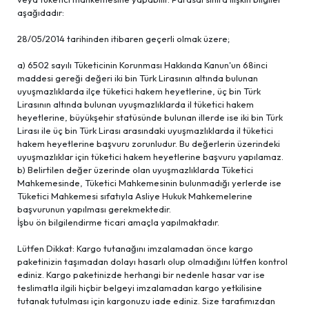
aşağıdadır:
28/05/2014 tarihinden itibaren geçerli olmak üzere;
a) 6502 sayılı Tüketicinin Korunması Hakkında Kanun'un 68inci
maddesi gereği değeri iki bin Türk Lirasının altında bulunan
uyuşmazlıklarda ilçe tüketici hakem heyetlerine, üç bin Türk
Lirasının altında bulunan uyuşmazlıklarda il tüketici hakem
heyetlerine, büyükşehir statüsünde bulunan illerde ise iki bin Türk
Lirası ile üç bin Türk Lirası arasındaki uyuşmazlıklarda il tüketici
hakem heyetlerine başvuru zorunludur. Bu değerlerin üzerindeki
uyuşmazlıklar için tüketici hakem heyetlerine başvuru yapılamaz.
b) Belirtilen değer üzerinde olan uyuşmazlıklarda Tüketici
Mahkemesinde, Tüketici Mahkemesinin bulunmadığı yerlerde ise
Tüketici Mahkemesi sıfatıyla Asliye Hukuk Mahkemelerine
başvurunun yapılması gerekmektedir.
İşbu ön bilgilendirme ticari amaçla yapılmaktadır.
Lütfen Dikkat: Kargo tutanağını imzalamadan önce kargo
paketinizin taşımadan dolayı hasarlı olup olmadığını lütfen kontrol
ediniz. Kargo paketinizde herhangi bir nedenle hasar var ise
teslimatla ilgili hiçbir belgeyi imzalamadan kargo yetkilisine
tutanak tutulması için kargonuzu iade ediniz. Size tarafımızdan