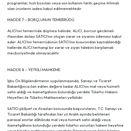
programlar, hızlı bozulan veya son kullanım tarihi geçme ihtimali
olan ürünlerin iadesi kabul edilmemektedir.
MADDE 7 – BORÇLUNUN TEMERRÜDÜ
ALICI’nın temerrüde düşmesi halinde, ALICI, borcun gecikmeli
ifasından dolayı SATICI’nın oluşan zarar ve ziyanını ödemeyi kabul
eder. ALICI’nın temerrüdünün SATICI’nın kusurundan kaynaklandığı
hallerde ALICI herhangi bir zarar ve ziyan talebini karşılamak
mecburiyetinde olmayacaktır.
MADDE 8 – YETKİLİ MAHKEME
İşbu Ön Bilgilendirmenin uygulanmasında, Sanayi ve Ticaret
Bakanlığınca ilan edilen değere kadar ALICI’nın mal veya hizmeti
satın aldığı ve ikametgahının bulunduğu yerdeki Tüketici Hakem
Heyetleri ile Tüketici Mahkemeleri yetkilidir.
SATICI şikâyet ve itirazları konusunda başvurularını, T.C. Sanayi ve
Ticaret Bakanlığı tarafından her yıl Aralık ayında belirlenen
parasal sınırlar dâhilinde mal veya hizmeti satın aldığı veya
ikametgâhının bulunduğu yerdeki tüketici sorunları hakem heyetine
veya tüketici mahkemesine yapabilir. Parasal sınıra ilişkin bilgiler