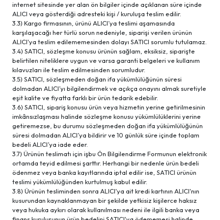
internet sitesinde yer alan ön bilgiler içinde açıklanan süre içinde
ALICI veya gösterdiği adresteki kişi / kuruluşa teslim edilir.
3.3) Kargo firmasının, ürünü ALICI’ya teslimi aşamasında
karşılaşacağı her türlü sorun nedeniyle, siparişi verilen ürünün
ALICI'ya teslim edilememesinden dolayı SATICI sorumlu tutulamaz.
3.4) SATICI, sözleşme konusu ürünün sağlam, eksiksiz, siparişte
belirtilen niteliklere uygun ve varsa garanti belgeleri ve kullanım
kılavuzları ile teslim edilmesinden sorumludur.
3.5) SATICI, sözleşmeden doğan ifa yükümlülüğünün süresi
dolmadan ALICI’yı bilgilendirmek ve açıkça onayını almak suretiyle
eşit kalite ve fiyatta farklı bir ürün tedarik edebilir.
3.6) SATICI, sipariş konusu ürün veya hizmetin yerine getirilmesinin
imkânsızlaşması halinde sözleşme konusu yükümlülüklerini yerine
getiremezse, bu durumu sözleşmeden doğan ifa yükümlülüğünün
süresi dolmadan ALICI’ya bildirir ve 10 günlük süre içinde toplam
bedeli ALICI’ya iade eder.
3.7) Ürünün teslimatı için işbu Ön Bilgilendirme Formunun elektronik
ortamda teyid edilmesi şarttır. Herhangi bir nedenle ürün bedeli
ödenmez veya banka kayıtlarında iptal edilir ise, SATICI ürünün
teslimi yükümlülüğünden kurtulmuş kabul edilir.
3.8) Ürünün tesliminden sonra ALICI'ya ait kredi kartının ALICI'nın
kusurundan kaynaklanmayan bir şekilde yetkisiz kişilerce haksız
veya hukuka aykırı olarak kullanılması nedeni ile ilgili banka veya
finans kuruluşunun ürün bedelini SATICI'ya ödememesi halinde,