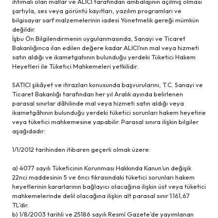
ihtimali olan mallar ve ALICI tarafından ambalajının açılmış olması
şartıyla, ses veya görüntü kayıtları, yazılım programları ve
bilgisayar sarf malzemelerinin iadesi Yönetmelik gereği mümkün
değildir.
İşbu Ön Bilgilendirmenin uygulanmasında, Sanayi ve Ticaret
Bakanlığınca ilan edilen değere kadar ALICI’nın mal veya hizmeti
satın aldığı ve ikametgahının bulunduğu yerdeki Tüketici Hakem
Heyetleri ile Tüketici Mahkemeleri yetkilidir.
SATICI şikâyet ve itirazları konusunda başvurularını, T.C. Sanayi ve
Ticaret Bakanlığı tarafından her yıl Aralık ayında belirlenen
parasal sınırlar dâhilinde mal veya hizmeti satın aldığı veya
ikametgâhının bulunduğu yerdeki tüketici sorunları hakem heyetine
veya tüketici mahkemesine yapabilir. Parasal sınıra ilişkin bilgiler
aşağıdadır:
1/1/2012 tarihinden itibaren geçerli olmak üzere:
a) 4077 sayılı Tüketicinin Korunması Hakkında Kanun’un değişik
22nci maddesinin 5 ve 6ncı fıkrasındaki tüketici sorunları hakem
heyetlerinin kararlarının bağlayıcı olacağına ilişkin üst veya tüketici
mahkemelerinde delil olacağına ilişkin alt parasal sınır 1.161,67
TL’dir.
b) 1/8/2003 tarihli ve 25186 sayılı Resmî Gazete’de yayımlanan