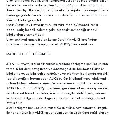
Ürünlerin temel özelliklerini kampanya süresince inceleyebilirsiniz.
Listelenen ve sitede ilan edilen fiyatlar KDV dahil satış fiyatıdır.
İlan edilen fiyatlar ve vaatler güncelleme yapılana ve değiştirilene
kadar geçerlidir. Süreli olarak ilan edilen fiyatlar ise belirtilen süre
sonuna kadar geçerlidir.
Malın / Ürünün / Hizmetin türü, miktarı, marka / modeli, rengi,
adedi, satış bedeli, ödeme şekli, siparişin sonlandığı andaki
bilgilerden oluşmaktadır.
Ürün sevkiyat masrafı olan kargo ücretinin ALICI tarafından
ödenmesi durumunda kargo ücreti ALICI’ya iade edilmez.
MADDE 3 GENEL HÜKÜMLER
3.1) ALICI, www.kilizi.org internet sitesinde sözleşme konusu ürünün
temel nitelikleri, satış fiyatı ve ödeme şekli ile teslimata ilişkin ön
bilgileri okuyup bilgi sahibi olduğunu ve elektronik ortamda gerekli
teyidi verdiğini beyan eder. ALICI; bu Ön Bilgilendirmeyi elektronik
ortamda teyit etmekle, mesafeli sözleşmelerin akdinden önce,
SATICI tarafından ALICI'ya verilmesi gereken adres, siparişi verilen
ürünlere ait temel özellikler, ürünlerin vergiler dahil fiyatı, ödeme
ve teslimat bilgilerini de doğru ve eksiksiz olarak edindiğini teyid
etmiş olur.
3.2) Sözleşme konusu ürün, yasal 30 günlük süreyi aşmamak koşulu
ile her bir ürün için ALICI'nın yerleşim yerinin uzaklığına bağlı olarak