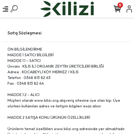
0
Satış Sözleşmesi
ÖN BİLGİLENDİRME
MADDE 1 SATICI BİLGİLERİ
MADDE 1.1 – SATICI
Ünvanı : KİLİS İLİ ORGANİK ZEYTİN ÜRETİCİLERİ BİRLİĞİ
Adresi : KOCABEYLİ KÖY MERKEZ / KİLİS
Telefon : 0348 813 82 63
Fax : 0348 813 82 64
MADDE 1.2 - ALICI
Müşteri olarak www.kilizi.org alışveriş sitesine üye olan kişi. Üye
olurken kullanılan adres ve iletişim bilgileri esas alınır.
MADDE 2 SATIŞA KONU ÜRÜNÜN ÖZELLİKLERİ
Ürünlerin temel özellikleri www.kilizi.org adresinde yer almaktadır.