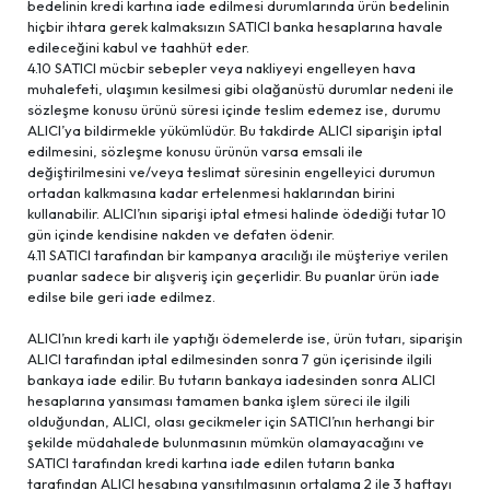
bedelinin kredi kartına iade edilmesi durumlarında ürün bedelinin
hiçbir ihtara gerek kalmaksızın SATICI banka hesaplarına havale
edileceğini kabul ve taahhüt eder.
4.10 SATICI mücbir sebepler veya nakliyeyi engelleyen hava
muhalefeti, ulaşımın kesilmesi gibi olağanüstü durumlar nedeni ile
sözleşme konusu ürünü süresi içinde teslim edemez ise, durumu
ALICI’ya bildirmekle yükümlüdür. Bu takdirde ALICI siparişin iptal
edilmesini, sözleşme konusu ürünün varsa emsali ile
değiştirilmesini ve/veya teslimat süresinin engelleyici durumun
ortadan kalkmasına kadar ertelenmesi haklarından birini
kullanabilir. ALICI’nın siparişi iptal etmesi halinde ödediği tutar 10
gün içinde kendisine nakden ve defaten ödenir.
4.11 SATICI tarafından bir kampanya aracılığı ile müşteriye verilen
puanlar sadece bir alışveriş için geçerlidir. Bu puanlar ürün iade
edilse bile geri iade edilmez.
ALICI’nın kredi kartı ile yaptığı ödemelerde ise, ürün tutarı, siparişin
ALICI tarafından iptal edilmesinden sonra 7 gün içerisinde ilgili
bankaya iade edilir. Bu tutarın bankaya iadesinden sonra ALICI
hesaplarına yansıması tamamen banka işlem süreci ile ilgili
olduğundan, ALICI, olası gecikmeler için SATICI’nın herhangi bir
şekilde müdahalede bulunmasının mümkün olamayacağını ve
SATICI tarafından kredi kartına iade edilen tutarın banka
tarafından ALICI hesabına yansıtılmasının ortalama 2 ile 3 haftayı