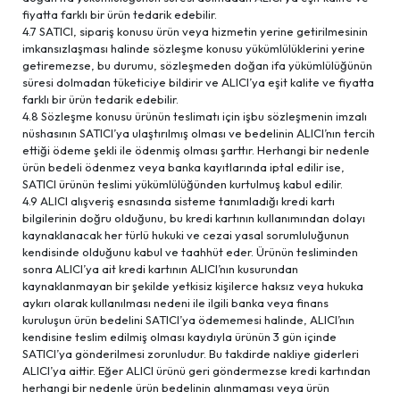
fiyatta farklı bir ürün tedarik edebilir.
4.7 SATICI, sipariş konusu ürün veya hizmetin yerine getirilmesinin
imkansızlaşması halinde sözleşme konusu yükümlülüklerini yerine
getiremezse, bu durumu, sözleşmeden doğan ifa yükümlülüğünün
süresi dolmadan tüketiciye bildirir ve ALICI’ya eşit kalite ve fiyatta
farklı bir ürün tedarik edebilir.
4.8 Sözleşme konusu ürünün teslimatı için işbu sözleşmenin imzalı
nüshasının SATICI’ya ulaştırılmış olması ve bedelinin ALICI’nın tercih
ettiği ödeme şekli ile ödenmiş olması şarttır. Herhangi bir nedenle
ürün bedeli ödenmez veya banka kayıtlarında iptal edilir ise,
SATICI ürünün teslimi yükümlülüğünden kurtulmuş kabul edilir.
4.9 ALICI alışveriş esnasında sisteme tanımladığı kredi kartı
bilgilerinin doğru olduğunu, bu kredi kartının kullanımından dolayı
kaynaklanacak her türlü hukuki ve cezai yasal sorumluluğunun
kendisinde olduğunu kabul ve taahhüt eder. Ürünün tesliminden
sonra ALICI’ya ait kredi kartının ALICI’nın kusurundan
kaynaklanmayan bir şekilde yetkisiz kişilerce haksız veya hukuka
aykırı olarak kullanılması nedeni ile ilgili banka veya finans
kuruluşun ürün bedelini SATICI’ya ödememesi halinde, ALICI’nın
kendisine teslim edilmiş olması kaydıyla ürünün 3 gün içinde
SATICI’ya gönderilmesi zorunludur. Bu takdirde nakliye giderleri
ALICI’ya aittir. Eğer ALICI ürünü geri göndermezse kredi kartından
herhangi bir nedenle ürün bedelinin alınmaması veya ürün