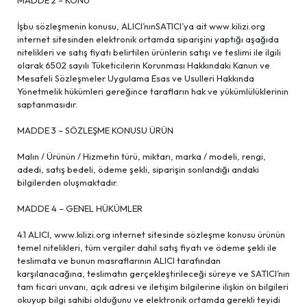
MADDE 2 – KONU
İşbu sözleşmenin konusu, ALICI’nınSATICI’ya ait www.kilizi.org
internet sitesinden elektronik ortamda siparişini yaptığı aşağıda
nitelikleri ve satış fiyatı belirtilen ürünlerin satışı ve teslimi ile ilgili
olarak 6502 sayılı Tüketicilerin Korunması Hakkındaki Kanun ve
Mesafeli Sözleşmeler Uygulama Esas ve Usulleri Hakkında
Yönetmelik hükümleri gereğince tarafların hak ve yükümlülüklerinin
saptanmasıdır.
MADDE 3 – SÖZLEŞME KONUSU ÜRÜN
Malın / Ürünün / Hizmetin türü, miktarı, marka / modeli, rengi,
adedi, satış bedeli, ödeme şekli, siparişin sonlandığı andaki
bilgilerden oluşmaktadır.
MADDE 4 – GENEL HÜKÜMLER
4.1 ALICI, www.kilizi.org internet sitesinde sözleşme konusu ürünün
temel nitelikleri, tüm vergiler dahil satış fiyatı ve ödeme şekli ile
teslimata ve bunun masraflarının ALICI tarafından
karşılanacağına, teslimatın gerçekleştirileceği süreye ve SATICI’nın
tam ticari unvanı, açık adresi ve iletişim bilgilerine ilişkin ön bilgileri
okuyup bilgi sahibi olduğunu ve elektronik ortamda gerekli teyidi