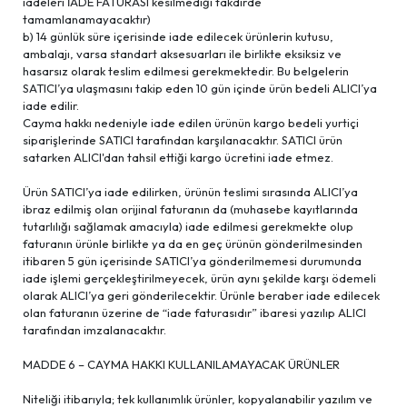
iadeleri İADE FATURASI kesilmediği takdirde
tamamlanamayacaktır)
b) 14 günlük süre içerisinde iade edilecek ürünlerin kutusu,
ambalajı, varsa standart aksesuarları ile birlikte eksiksiz ve
hasarsız olarak teslim edilmesi gerekmektedir. Bu belgelerin
SATICI’ya ulaşmasını takip eden 10 gün içinde ürün bedeli ALICI’ya
iade edilir.
Cayma hakkı nedeniyle iade edilen ürünün kargo bedeli yurtiçi
siparişlerinde SATICI tarafından karşılanacaktır. SATICI ürün
satarken ALICI'dan tahsil ettiği kargo ücretini iade etmez.
Ürün SATICI’ya iade edilirken, ürünün teslimi sırasında ALICI’ya
ibraz edilmiş olan orijinal faturanın da (muhasebe kayıtlarında
tutarlılığı sağlamak amacıyla) iade edilmesi gerekmekte olup
faturanın ürünle birlikte ya da en geç ürünün gönderilmesinden
itibaren 5 gün içerisinde SATICI’ya gönderilmemesi durumunda
iade işlemi gerçekleştirilmeyecek, ürün aynı şekilde karşı ödemeli
olarak ALICI’ya geri gönderilecektir. Ürünle beraber iade edilecek
olan faturanın üzerine de “iade faturasıdır” ibaresi yazılıp ALICI
tarafından imzalanacaktır.
MADDE 6 – CAYMA HAKKI KULLANILAMAYACAK ÜRÜNLER
Niteliği itibarıyla; tek kullanımlık ürünler, kopyalanabilir yazılım ve