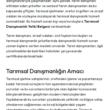
danışmanlarıyla çalışmaktadır. Aynı şekilde, tarım danışmanı
istihdam eden şirketler ve serbest tarım danışmanları da bu
kapsamda çiftçiler, tarımsal işletmeler, üretici örgütleri ve ziraat
odaları ile sözleşme imzalayarak tarımsal danışmanlık hizmeti
sunmaktadır. Bu hizmeti sunan kişi veya kuruluşlara
Tarımsal
Danışmanlık Yetki Belgesi
verilmektedir.
Tarım danışmanı, ziraat odaları, sivil toplum kuruluşları ve
tarımsal danışmanlık şirketlerinde danışmanlık hizmeti sunan
uzman kişilere verilen mesleki unvandır. Tarım danışmanları, ilgili
yönetmeliklerde belirtilen hükümler çerçevesinde
sertifikalandırılmaktadır.
Tarımsal Danışmanlığın Amacı
Tarımsal işletme sahiplerinin, üretimden işleme ve pazarlamaya
kadar tarımsal süreçlerin tüm aşamalarında karşılaştıkları
sorunlar ve bu sorunların birbiriyle olan ilişkileri konusunda
bilinçlendirilmesi; geliştirilen modern teknolojilerden
faydalanarak bu sorunları çözebilecek yetkinlik ve bilgiye sahip
olmalarının sağlanması ve kırsal bölgelerdeki yaşam
standartlarının yükseltilmesi hedeflenmektedir. Tarımsal