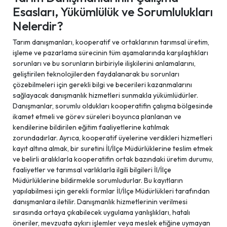
Esasları, Yükümlülük ve Sorumlulukları
Nelerdir?
Tarım danışmanları, kooperatif ve ortaklarının tarımsal üretim,
işleme ve pazarlama sürecinin tüm aşamalarında karşılaştıkları
sorunları ve bu sorunların birbiriyle ilişkilerini anlamalarını,
geliştirilen teknolojilerden faydalanarak bu sorunları
çözebilmeleri için gerekli bilgi ve becerileri kazanmalarını
sağlayacak danışmanlık hizmetleri sunmakla yükümlüdürler.
Danışmanlar, sorumlu oldukları kooperatifin çalışma bölgesinde
ikamet etmeli ve görev süreleri boyunca planlanan ve
kendilerine bildirilen eğitim faaliyetlerine katılmak
zorundadırlar. Ayrıca, kooperatif üyelerine verdikleri hizmetleri
kayıt altına almak, bir suretini İl/İlçe Müdürlüklerine teslim etmek
ve belirli aralıklarla kooperatifin ortak bazındaki üretim durumu,
faaliyetler ve tarımsal varlıklarla ilgili bilgileri İl/İlçe
Müdürlüklerine bildirmekle sorumludurlar. Bu kayıtların
yapılabilmesi için gerekli formlar İl/İlçe Müdürlükleri tarafından
danışmanlara iletilir. Danışmanlık hizmetlerinin verilmesi
sırasında ortaya çıkabilecek uygulama yanlışlıkları, hatalı
öneriler, mevzuata aykırı işlemler veya meslek etiğine uymayan